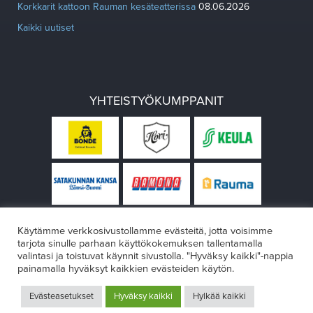
Korkkarit kattoon Rauman kesäteatterissa
08.06.2026
Kaikki uutiset
YHTEISTYÖKUMPPANIT
Käytämme verkkosivustollamme evästeitä, jotta voisimme
tarjota sinulle parhaan käyttökokemuksen tallentamalla
valintasi ja toistuvat käynnit sivustolla. "Hyväksy kaikki"-nappia
painamalla hyväksyt kaikkien evästeiden käytön.
© Rauman teatteri 2026
Evästeasetukset
Hyväksy kaikki
Hylkää kaikki
Design:
VÄRIKÄS