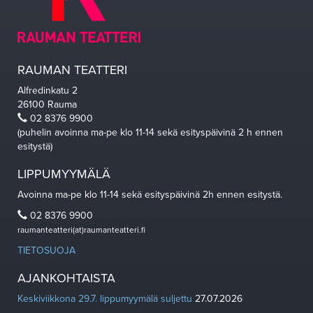
RAUMAN TEATTERI
Alfredinkatu 2
26100 Rauma
02 8376 9900
(puhelin avoinna ma-pe klo 11-14 sekä esityspäivinä 2 h ennen
esitystä)
LIPPUMYYMÄLÄ
Avoinna ma-pe klo 11-14 sekä esityspäivinä 2h ennen esitystä.
02 8376 9900
raumanteatteri(at)raumanteatteri.fi
TIETOSUOJA
AJANKOHTAISTA
Keskiviikkona 29.7. lippumyymälä suljettu
27.07.2026