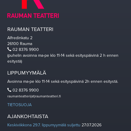
RAUMAN TEATTERI
Alfredinkatu 2
26100 Rauma
02 8376 9900
(puhelin avoinna ma-pe klo 11-14 sekä esityspäivinä 2 h ennen
esitystä)
LIPPUMYYMÄLÄ
Avoinna ma-pe klo 11-14 sekä esityspäivinä 2h ennen esitystä.
02 8376 9900
raumanteatteri(at)raumanteatteri.fi
TIETOSUOJA
AJANKOHTAISTA
Keskiviikkona 29.7. lippumyymälä suljettu
27.07.2026