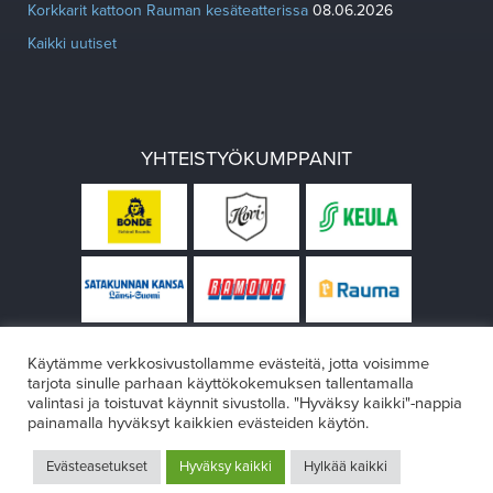
Korkkarit kattoon Rauman kesäteatterissa
08.06.2026
Kaikki uutiset
YHTEISTYÖKUMPPANIT
Käytämme verkkosivustollamme evästeitä, jotta voisimme
tarjota sinulle parhaan käyttökokemuksen tallentamalla
valintasi ja toistuvat käynnit sivustolla. "Hyväksy kaikki"-nappia
painamalla hyväksyt kaikkien evästeiden käytön.
© Rauman teatteri 2026
Evästeasetukset
Hyväksy kaikki
Hylkää kaikki
Design:
VÄRIKÄS