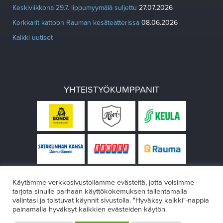
Keskiviikkona 29.7. lippumyymälä suljettu
27.07.2026
Korkkarit kattoon Rauman kesäteatterissa
08.06.2026
Kaikki uutiset
YHTEISTYÖKUMPPANIT
Käytämme verkkosivustollamme evästeitä, jotta voisimme
tarjota sinulle parhaan käyttökokemuksen tallentamalla
valintasi ja toistuvat käynnit sivustolla. "Hyväksy kaikki"-nappia
painamalla hyväksyt kaikkien evästeiden käytön.