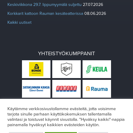
Keskiviikkona 29.7. lippumyymälä suljettu
27.07.2026
Korkkarit kattoon Rauman kesäteatterissa
08.06.2026
Kaikki uutiset
YHTEISTYÖKUMPPANIT
Käytämme verkkosivustollamme evästeitä, jotta voisimme
tarjota sinulle parhaan käyttökokemuksen tallentamalla
valintasi ja toistuvat käynnit sivustolla. "Hyväksy kaikki"-nappia
painamalla hyväksyt kaikkien evästeiden käytön.