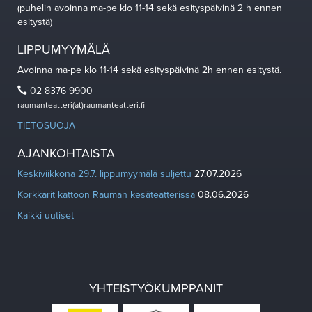
(puhelin avoinna ma-pe klo 11-14 sekä esityspäivinä 2 h ennen
esitystä)
LIPPUMYYMÄLÄ
Avoinna ma-pe klo 11-14 sekä esityspäivinä 2h ennen esitystä.
02 8376 9900
raumanteatteri(at)raumanteatteri.fi
TIETOSUOJA
AJANKOHTAISTA
Keskiviikkona 29.7. lippumyymälä suljettu
27.07.2026
Korkkarit kattoon Rauman kesäteatterissa
08.06.2026
Kaikki uutiset
YHTEISTYÖKUMPPANIT