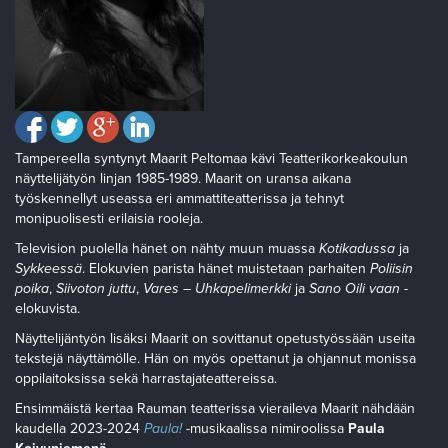
Tampereella syntynyt Maarit Peltomaa kävi Teatterikorkeakoulun
näyttelijätyön linjan 1985-1989. Maarit on uransa aikana
työskennellyt useassa eri ammattiteatterissa ja tehnyt
monipuolisesti erilaisia rooleja.
Television puolella hänet on nähty muun muassa
Kotikadussa
ja
Sykkeessä
. Elokuvien parista hänet muistetaan parhaiten
Poliisin
poika
,
Siivoton juttu
,
Vares – Uhkapelimerkki
ja
Sano Oili vaan
-
elokuvista.
Näyttelijäntyön lisäksi Maarit on sovittanut opetustyössään useita
tekstejä näyttämölle. Hän on myös opettanut ja ohjannut monissa
oppilaitoksissa sekä harrastajateattereissa.
Ensimmäistä kertaa Rauman teatterissa vieraileva Maarit nähdään
kaudella 2023-2024
Paula!
-musikaalissa nimiroolissa
Paula