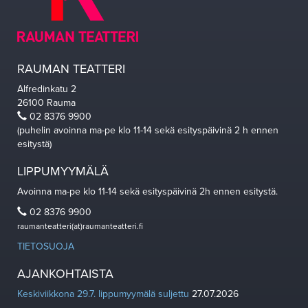
RAUMAN TEATTERI
Alfredinkatu 2
26100 Rauma
02 8376 9900
(puhelin avoinna ma-pe klo 11-14 sekä esityspäivinä 2 h ennen
esitystä)
LIPPUMYYMÄLÄ
Avoinna ma-pe klo 11-14 sekä esityspäivinä 2h ennen esitystä.
02 8376 9900
raumanteatteri(at)raumanteatteri.fi
TIETOSUOJA
AJANKOHTAISTA
Keskiviikkona 29.7. lippumyymälä suljettu
27.07.2026