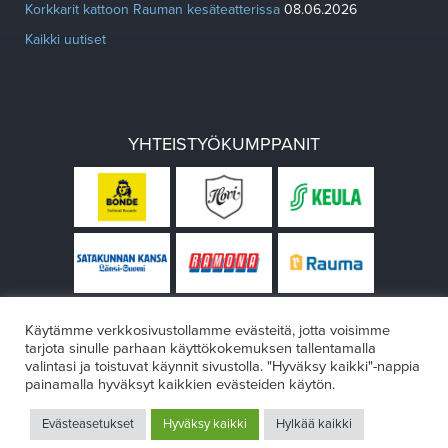
Korkkarit kattoon Rauman kesäteatterissa
08.06.2026
Kaikki uutiset
YHTEISTYÖKUMPPANIT
Käytämme verkkosivustollamme evästeitä, jotta voisimme
tarjota sinulle parhaan käyttökokemuksen tallentamalla
valintasi ja toistuvat käynnit sivustolla. "Hyväksy kaikki"-nappia
painamalla hyväksyt kaikkien evästeiden käytön.
© Rauman teatteri 2026
Evästeasetukset
Hyväksy kaikki
Hylkää kaikki
Design:
VÄRIKÄS