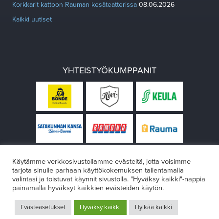
Korkkarit kattoon Rauman kesäteatterissa
08.06.2026
Kaikki uutiset
YHTEISTYÖKUMPPANIT
Käytämme verkkosivustollamme evästeitä, jotta voisimme
tarjota sinulle parhaan käyttökokemuksen tallentamalla
valintasi ja toistuvat käynnit sivustolla. "Hyväksy kaikki"-nappia
painamalla hyväksyt kaikkien evästeiden käytön.
© Rauman teatteri 2026
Evästeasetukset
Hyväksy kaikki
Hylkää kaikki
Design:
VÄRIKÄS