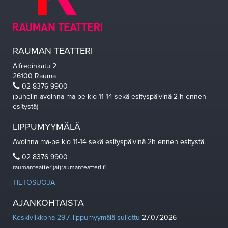
RAUMAN TEATTERI
Alfredinkatu 2
26100 Rauma
02 8376 9900
(puhelin avoinna ma-pe klo 11-14 sekä esityspäivinä 2 h ennen
esitystä)
LIPPUMYYMÄLÄ
Avoinna ma-pe klo 11-14 sekä esityspäivinä 2h ennen esitystä.
02 8376 9900
raumanteatteri(at)raumanteatteri.fi
TIETOSUOJA
AJANKOHTAISTA
Keskiviikkona 29.7. lippumyymälä suljettu
27.07.2026