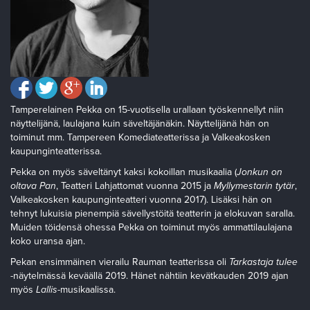
Tamperelainen Pekka on 15-vuotisella urallaan työskennellyt niin
näyttelijänä, laulajana kuin säveltäjänäkin. Näyttelijänä hän on
toiminut mm. Tampereen Komediateatterissa ja Valkeakosken
kaupunginteatterissa.
Pekka on myös säveltänyt kaksi kokoillan musikaalia (
Jonkun on
oltava Pan
, Teatteri Lahjattomat vuonna 2015 ja
Myllymestarin tytär
,
Valkeakosken kaupunginteatteri vuonna 2017). Lisäksi hän on
tehnyt lukuisia pienempiä sävellystöitä teatterin ja elokuvan saralla.
Muiden töidensä ohessa Pekka on toiminut myös ammattilaulajana
koko uransa ajan.
Pekan ensimmäinen vierailu Rauman teatterissa oli
Tarkastaja tulee
-näytelmässä keväällä 2019. Hänet nähtiin kevätkauden 2019 ajan
myös
Lallis
-musikaalissa.