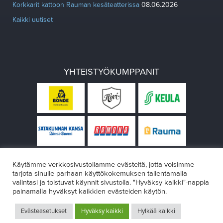
Korkkarit kattoon Rauman kesäteatterissa
08.06.2026
Kaikki uutiset
YHTEISTYÖKUMPPANIT
Käytämme verkkosivustollamme evästeitä, jotta voisimme
tarjota sinulle parhaan käyttökokemuksen tallentamalla
valintasi ja toistuvat käynnit sivustolla. "Hyväksy kaikki"-nappia
painamalla hyväksyt kaikkien evästeiden käytön.
© Rauman teatteri 2026
Evästeasetukset
Hyväksy kaikki
Hylkää kaikki
Design:
VÄRIKÄS