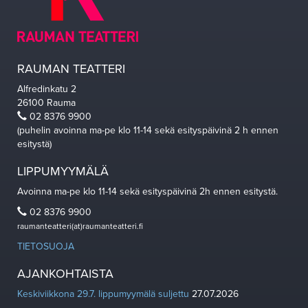
RAUMAN TEATTERI
Alfredinkatu 2
26100 Rauma
02 8376 9900
(puhelin avoinna ma-pe klo 11-14 sekä esityspäivinä 2 h ennen
esitystä)
LIPPUMYYMÄLÄ
Avoinna ma-pe klo 11-14 sekä esityspäivinä 2h ennen esitystä.
02 8376 9900
raumanteatteri(at)raumanteatteri.fi
TIETOSUOJA
AJANKOHTAISTA
Keskiviikkona 29.7. lippumyymälä suljettu
27.07.2026