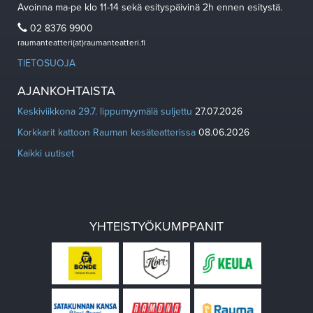
Avoinna ma-pe klo 11-14 sekä esityspäivinä 2h ennen esitystä.
02 8376 9900
raumanteatteri(at)raumanteatteri.fi
TIETOSUOJA
AJANKOHTAISTA
Keskiviikkona 29.7. lippumyymälä suljettu
27.07.2026
Korkkarit kattoon Rauman kesäteatterissa
08.06.2026
Kaikki uutiset
YHTEISTYÖKUMPPANIT