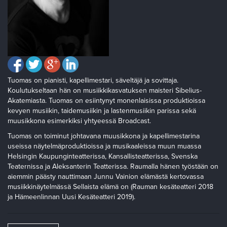
Tuomas on pianisti, kapellimestari, säveltäjä ja sovittaja.
Koulutukseltaan hän on musiikkikasvatuksen maisteri Sibelius-
Akatemiasta. Tuomas on esiintynyt monenlaisissa produktioissa
kevyen musiikin, taidemusiikin ja lastenmusiikin parissa sekä
muusikkona esimerkiksi yhtyeessä Broadcast.
Tuomas on toiminut johtavana muusikkona ja kapellimestarina
useissa näytelmäproduktioissa ja musikaaleissa muun muassa
Helsingin Kaupunginteatterissa, Kansallisteatterissa, Svenska
Teaternissa ja Aleksanterin Teatterissa. Raumalla hänen työstään on
aiemmin päästy nauttimaan Junnu Vainion elämästä kertovassa
musiikkinäytelmässä Sellaista elämä on (Rauman kesäteatteri 2018
ja Hämeenlinnan Uusi Kesäteatteri 2019).