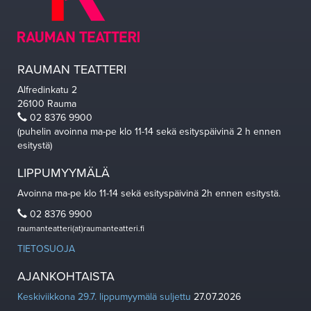
RAUMAN TEATTERI
Alfredinkatu 2
26100 Rauma
02 8376 9900
(puhelin avoinna ma-pe klo 11-14 sekä esityspäivinä 2 h ennen
esitystä)
LIPPUMYYMÄLÄ
Avoinna ma-pe klo 11-14 sekä esityspäivinä 2h ennen esitystä.
02 8376 9900
raumanteatteri(at)raumanteatteri.fi
TIETOSUOJA
AJANKOHTAISTA
Keskiviikkona 29.7. lippumyymälä suljettu
27.07.2026