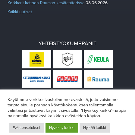
Korkkarit kattoon Rauman kesäteatterissa
08.06.2026
Kaikki uutiset
YHTEISTYÖKUMPPANIT
Käytämme verkkosivustollamme evästeitä, jotta voisimme
tarjota sinulle parhaan käyttökokemuksen tallentamalla
valintasi ja toistuvat käynnit sivustolla. "Hyväksy kaikki"-nappia
painamalla hyväksyt kaikkien evästeiden käytön.
© Rauman teatteri 2026
Evästeasetukset
Hyväksy kaikki
Hylkää kaikki
Design:
VÄRIKÄS