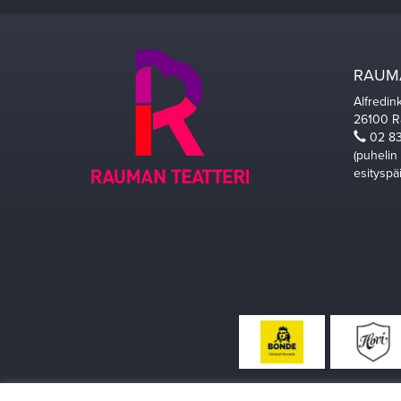
RAUMA
Alfredin
26100 
02 83
(puhelin
esityspä