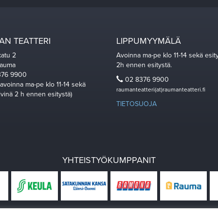
N TEATTERI
LIPPUMYYMÄLÄ
katu 2
Avoinna ma-pe klo 11-14 sekä esit
Rauma
2h ennen esitystä.
76 9900
02 8376 9900
 avoinna ma-pe klo 11-14 sekä
raumanteatteri(at)raumanteatteri.fi
ivinä 2 h ennen esitystä)
TIETOSUOJA
YHTEISTYÖKUMPPANIT