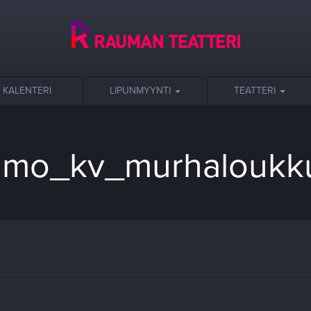
KALENTERI
LIPUNMYYNTI
TEATTERI
ilmo_kv_murhaloukk