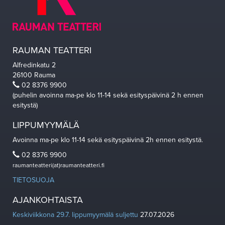
RAUMAN TEATTERI
Alfredinkatu 2
26100 Rauma
02 8376 9900
(puhelin avoinna ma-pe klo 11-14 sekä esityspäivinä 2 h ennen
esitystä)
LIPPUMYYMÄLÄ
Avoinna ma-pe klo 11-14 sekä esityspäivinä 2h ennen esitystä.
02 8376 9900
raumanteatteri(at)raumanteatteri.fi
TIETOSUOJA
AJANKOHTAISTA
Keskiviikkona 29.7. lippumyymälä suljettu
27.07.2026