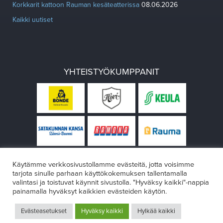
Korkkarit kattoon Rauman kesäteatterissa
08.06.2026
Kaikki uutiset
YHTEISTYÖKUMPPANIT
Käytämme verkkosivustollamme evästeitä, jotta voisimme
tarjota sinulle parhaan käyttökokemuksen tallentamalla
valintasi ja toistuvat käynnit sivustolla. "Hyväksy kaikki"-nappia
painamalla hyväksyt kaikkien evästeiden käytön.
© Rauman teatteri 2026
Evästeasetukset
Hyväksy kaikki
Hylkää kaikki
Design:
VÄRIKÄS