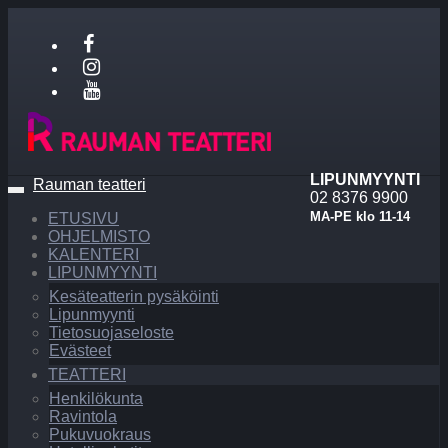
LIPUNMYYNTI
Rauman teatteri
Navigaatio
02 8376 9900
MA-PE klo 11-14
ETUSIVU
OHJELMISTO
KALENTERI
LIPUNMYYNTI
Kesäteatterin pysäköinti
Lipunmyynti
Tietosuojaseloste
Evästeet
TEATTERI
Henkilökunta
Ravintola
Pukuvuokraus