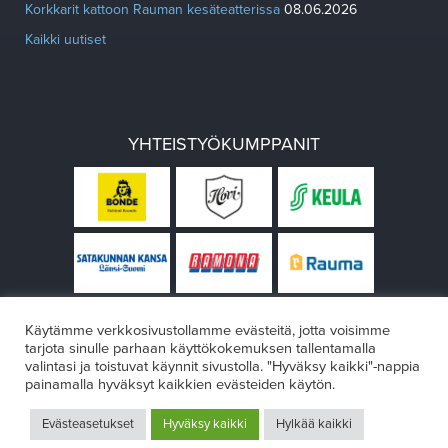
Korkkarit kattoon Rauman kesäteatterissa
08.06.2026
Kaikki uutiset
YHTEISTYÖKUMPPANIT
Käytämme verkkosivustollamme evästeitä, jotta voisimme
tarjota sinulle parhaan käyttökokemuksen tallentamalla
valintasi ja toistuvat käynnit sivustolla. "Hyväksy kaikki"-nappia
painamalla hyväksyt kaikkien evästeiden käytön.
© Rauman teatteri 2026
Evästeasetukset
Hyväksy kaikki
Hylkää kaikki
Design:
VÄRIKÄS