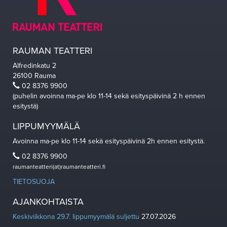
RAUMAN TEATTERI
Alfredinkatu 2
26100 Rauma
02 8376 9900
(puhelin avoinna ma-pe klo 11-14 sekä esityspäivinä 2 h ennen
esitystä)
LIPPUMYYMÄLÄ
Avoinna ma-pe klo 11-14 sekä esityspäivinä 2h ennen esitystä.
02 8376 9900
raumanteatteri(at)raumanteatteri.fi
TIETOSUOJA
AJANKOHTAISTA
Keskiviikkona 29.7. lippumyymälä suljettu
27.07.2026