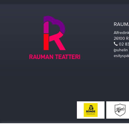
RAUMA
Alfredin
26100 
02 83
(puhelin
esityspä