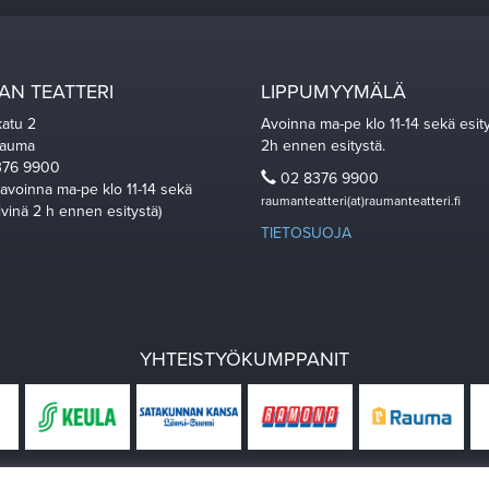
N TEATTERI
LIPPUMYYMÄLÄ
katu 2
Avoinna ma-pe klo 11-14 sekä esit
Rauma
2h ennen esitystä.
76 9900
02 8376 9900
 avoinna ma-pe klo 11-14 sekä
raumanteatteri(at)raumanteatteri.fi
ivinä 2 h ennen esitystä)
TIETOSUOJA
YHTEISTYÖKUMPPANIT