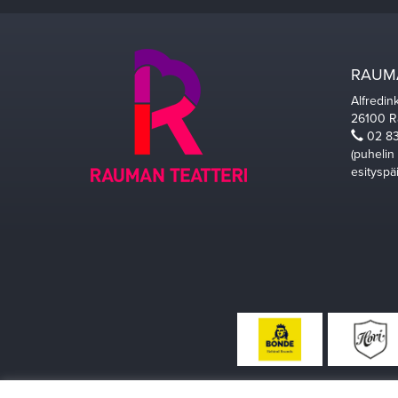
RAUMA
Alfredin
26100 
02 83
(puhelin
esityspä