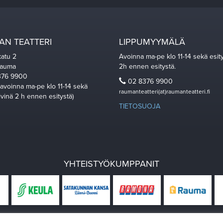
N TEATTERI
LIPPUMYYMÄLÄ
katu 2
Avoinna ma-pe klo 11-14 sekä esit
Rauma
2h ennen esitystä.
76 9900
02 8376 9900
 avoinna ma-pe klo 11-14 sekä
raumanteatteri(at)raumanteatteri.fi
ivinä 2 h ennen esitystä)
TIETOSUOJA
YHTEISTYÖKUMPPANIT