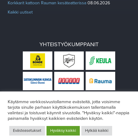
Korkkarit kattoon Rauman kesäteatterissa
08.06.2026
Kaikki uutiset
YHTEISTYÖKUMPPANIT
Käytämme verkkosivustollamme evästeitä, jotta voisimme
tarjota sinulle parhaan käyttökokemuksen tallentamalla
valintasi ja toistuvat käynnit sivustolla. "Hyväksy kaikki"-nappia
painamalla hyväksyt kaikkien evästeiden käytön.
© Rauman teatteri 2026
Evästeasetukset
Hyväksy kaikki
Hylkää kaikki
Design:
VÄRIKÄS