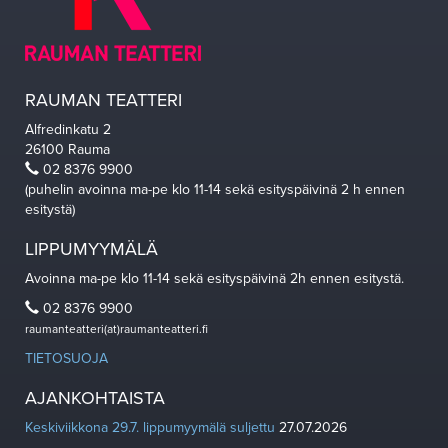
RAUMAN TEATTERI
Alfredinkatu 2
26100 Rauma
02 8376 9900
(puhelin avoinna ma-pe klo 11-14 sekä esityspäivinä 2 h ennen
esitystä)
LIPPUMYYMÄLÄ
Avoinna ma-pe klo 11-14 sekä esityspäivinä 2h ennen esitystä.
02 8376 9900
raumanteatteri(at)raumanteatteri.fi
TIETOSUOJA
AJANKOHTAISTA
Keskiviikkona 29.7. lippumyymälä suljettu
27.07.2026