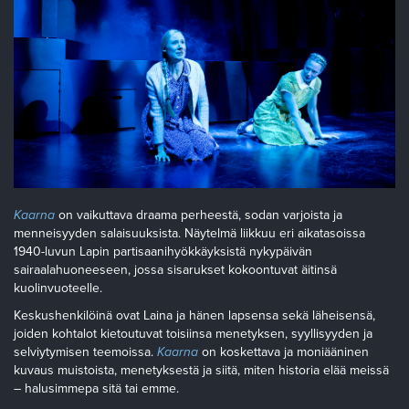
Kaarna
on vaikuttava draama perheestä, sodan varjoista ja
menneisyyden salaisuuksista. Näytelmä liikkuu eri aikatasoissa
1940-luvun Lapin partisaanihyökkäyksistä nykypäivän
sairaalahuoneeseen, jossa sisarukset kokoontuvat äitinsä
kuolinvuoteelle.
Keskushenkilöinä ovat Laina ja hänen lapsensa sekä läheisensä,
joiden kohtalot kietoutuvat toisiinsa menetyksen, syyllisyyden ja
selviytymisen teemoissa.
Kaarna
on koskettava ja moniääninen
kuvaus muistoista, menetyksestä ja siitä, miten historia elää meissä
– halusimmepa sitä tai emme.