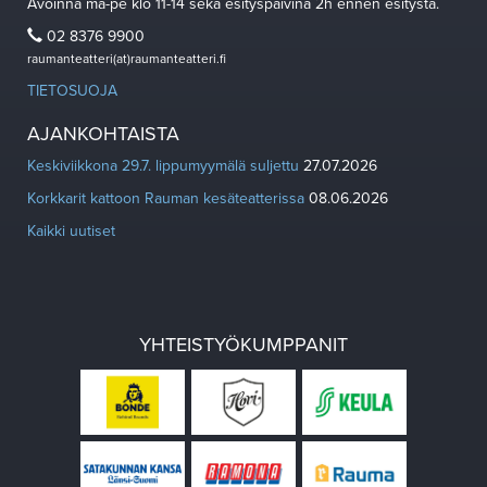
Avoinna ma-pe klo 11-14 sekä esityspäivinä 2h ennen esitystä.
02 8376 9900
raumanteatteri(at)raumanteatteri.fi
TIETOSUOJA
AJANKOHTAISTA
Keskiviikkona 29.7. lippumyymälä suljettu
27.07.2026
Korkkarit kattoon Rauman kesäteatterissa
08.06.2026
Kaikki uutiset
YHTEISTYÖKUMPPANIT