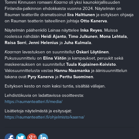
Tommi Kinnusen romaani
Kaarna
oli yksi kaunokirjallisuuden
Finlandia-palkinnon ehdokkaista vuonna 2024. Näytelmän on
Rauman teatterille dramatisoinut
Iira Halttunen
ja esityksen ohjaaja
on Rauman teatterin taiteellinen johtaja
Otto Kanerva
.
Näytelmän päähenkilö Lainaa näyttelee
Inka Reyes
. Muissa
rooleissa nähdään
Heidi Ajanto
,
Timo Julkunen
,
Mona Lehtola
,
Raisa Sorri
,
Jenni Helenius
ja
Juha Kulmala
.
Kaarnan
lavastuksen on suunnitellut
Oskari Löytönen
.
Pukusuunnittelu on
Elina Vätön
ja kampaukset, peruukit sekä
maskeerauksen on suunnitellut
Tuula Kupiainen-Koivisto
.
Valosuunnittelusta vastaa
Hannu Naamanka
ja äänisuunnittelun
takana ovat
Pyry Kanerva
ja
Perttu Suominen
.
Esityksen kesto on noin kaksi tuntia, sisältää väliajan.
Lehdistökuvia on ladattavissa osoitteesta:
https://raumanteatteri.fi/media/
Lisätietoja näytelmästä ja esitysajat:
https://raumanteatteri.fi/ohjelmisto/kaarna/