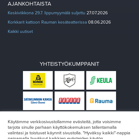
AJANKOHTAISTA
Keskiviikkona 29.7. lippumyymälä suljettu
27.07.2026
Korkkarit kattoon Rauman kesäteatterissa
08.06.2026
Kaikki uutiset
YHTEISTYÖKUMPPANIT
Käytämme verkkosivustollamme evästeitä, jotta voisimme
tarjota sinulle parhaan käyttökokemuksen tallentamalla
valintasi ja toistuvat käynnit sivustolla. "Hyväksy kaikki"-nappia
painamalla hyväksyt kaikkien evästeiden käytön.