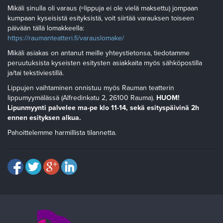
Mikäli sinulla oli varaus (=lippuja ei ole vielä maksettu) jompaan
kumpaan kyseisistä esityksistä, voit siirtää varauksen toiseen
päivään tällä lomakkeella:
https://raumanteatteri.fi/varauslomake/
Mikäli asiakas on antanut meille yhteystietonsa, tiedotamme
peruutuksista kyseisten esitysten asiakkaita myös sähköpostilla
ja/tai tekstiviestillä.
Lippujen vaihtaminen onnistuu myös Rauman teatterin
lippumyymälässä (Alfredinkatu 2, 26100 Rauma).
HUOM!
Lipunmyynti palvelee ma-pe klo 11-14, sekä esityspäivinä 2h
ennen esityksen alkua.
Pahoittelemme harmillista tilannetta.