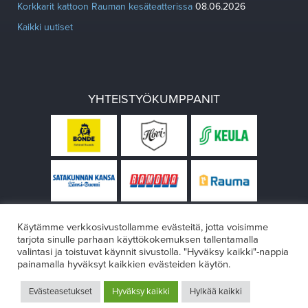
Korkkarit kattoon Rauman kesäteatterissa
08.06.2026
Kaikki uutiset
YHTEISTYÖKUMPPANIT
Käytämme verkkosivustollamme evästeitä, jotta voisimme
tarjota sinulle parhaan käyttökokemuksen tallentamalla
valintasi ja toistuvat käynnit sivustolla. "Hyväksy kaikki"-nappia
painamalla hyväksyt kaikkien evästeiden käytön.
© Rauman teatteri 2026
Evästeasetukset
Hyväksy kaikki
Hylkää kaikki
Design:
VÄRIKÄS