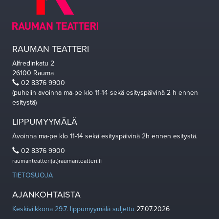
RAUMAN TEATTERI
Alfredinkatu 2
26100 Rauma
02 8376 9900
(puhelin avoinna ma-pe klo 11-14 sekä esityspäivinä 2 h ennen
esitystä)
LIPPUMYYMÄLÄ
Avoinna ma-pe klo 11-14 sekä esityspäivinä 2h ennen esitystä.
02 8376 9900
raumanteatteri(at)raumanteatteri.fi
TIETOSUOJA
AJANKOHTAISTA
Keskiviikkona 29.7. lippumyymälä suljettu
27.07.2026