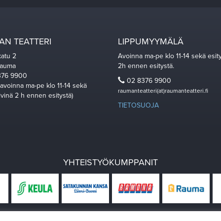
N TEATTERI
LIPPUMYYMÄLÄ
katu 2
Avoinna ma-pe klo 11-14 sekä esit
Rauma
2h ennen esitystä.
76 9900
02 8376 9900
 avoinna ma-pe klo 11-14 sekä
raumanteatteri(at)raumanteatteri.fi
ivinä 2 h ennen esitystä)
TIETOSUOJA
YHTEISTYÖKUMPPANIT