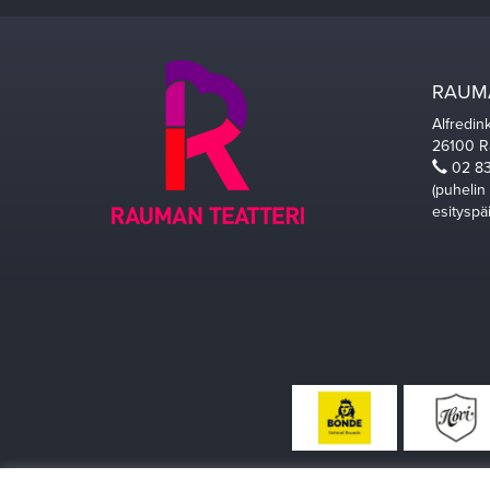
RAUMA
Alfredin
26100 
02 83
(puhelin
esityspä