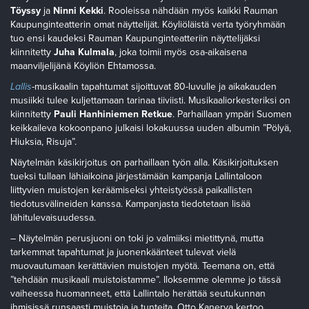
Töyssy
ja
Ninni Kekki
. Rooleissa nähdään myös kaikki Rauman
Kaupunginteatterin omat näyttelijät. Köyliöläistä verta työryhmään
tuo ensi kaudeksi Rauman Kaupunginteatteriin näyttelijäksi
kiinnitetty
Juha Kulmala
, joka toimii myös osa-aikaisena
maanviljelijänä Köyliön Ehtamossa.
Lallis
-musikaalin tapahtumat sijoittuvat 80-luvulle ja aikakauden
musiikki tulee kuljettamaan tarinaa tiiviisti. Musikaaliorkesteriksi on
kiinnitetty
Pauli Hanhiniemen Retkue
. Parhaillaan ympäri Suomen
keikkaileva kokoonpano julkaisi lokakuussa uuden albumin ”Pölyä,
Hiuksia, Risuja”.
Näytelmän käsikirjoitus on parhaillaan työn alla. Käsikirjoituksen
tueksi tullaan lähiaikoina järjestämään kampanja Lallintaloon
liittyvien muistojen keräämiseksi yhteistyössä paikallisten
tiedotusvälineiden kanssa. Kampanjasta tiedotetaan lisää
lähitulevaisuudessa.
– Näytelmän perusjuoni on toki jo valmiiksi mietittynä, mutta
tarkemmat tapahtumat ja juonenkäänteet tulevat vielä
muovautumaan kerättävien muistojen myötä. Teemana on, että
”tehdään musikaali muistoistamme”. Iloksemme olemme jo tässä
vaiheessa huomanneet, että Lallintalo herättää seutukunnan
ihmisissä runsaasti muistoja ja tunteita, Otto Kanerva kertoo.