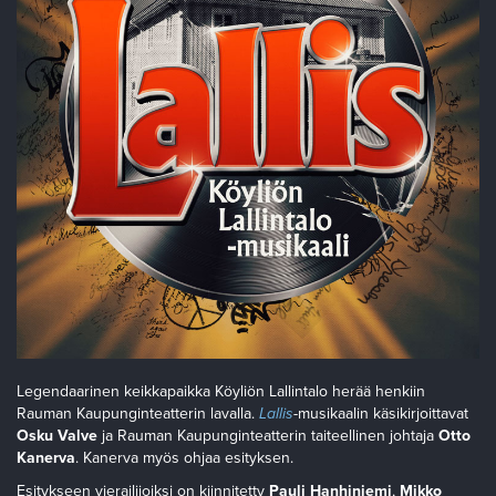
Legendaarinen keikkapaikka Köyliön Lallintalo herää henkiin
Rauman Kaupunginteatterin lavalla.
Lallis
-musikaalin käsikirjoittavat
Osku Valve
ja Rauman Kaupunginteatterin taiteellinen johtaja
Otto
Kanerva
. Kanerva myös ohjaa esityksen.
Esitykseen vierailijoiksi on kiinnitetty
Pauli Hanhiniemi
,
Mikko