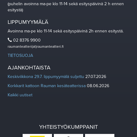
(puhelin avoinna ma-pe klo 11-14 sekä esityspäivinä 2 h ennen
esitystä)
LIPPUMYYMÄLÄ
Avoinna ma-pe klo 11-14 sekä esityspäivinä 2h ennen esitystä.
02 8376 9900
raumanteatteri(at)raumanteatteri.fi
TIETOSUOJA
AJANKOHTAISTA
Keskiviikkona 29.7. lippumyymälä suljettu
27.07.2026
Korkkarit kattoon Rauman kesäteatterissa
08.06.2026
Kaikki uutiset
YHTEISTYÖKUMPPANIT