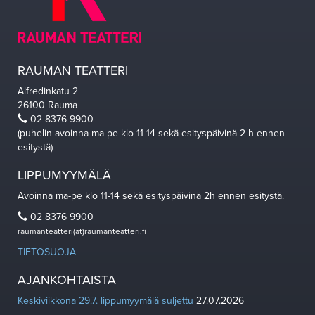
RAUMAN TEATTERI
Alfredinkatu 2
26100 Rauma
02 8376 9900
(puhelin avoinna ma-pe klo 11-14 sekä esityspäivinä 2 h ennen
esitystä)
LIPPUMYYMÄLÄ
Avoinna ma-pe klo 11-14 sekä esityspäivinä 2h ennen esitystä.
02 8376 9900
raumanteatteri(at)raumanteatteri.fi
TIETOSUOJA
AJANKOHTAISTA
Keskiviikkona 29.7. lippumyymälä suljettu
27.07.2026