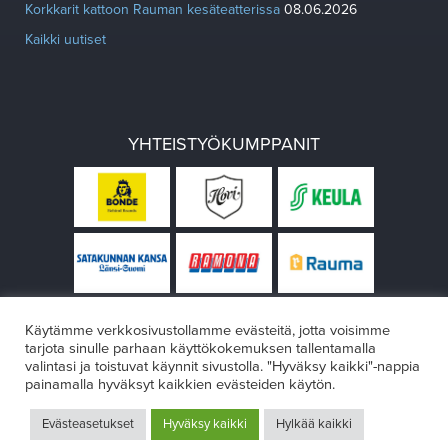
Korkkarit kattoon Rauman kesäteatterissa
08.06.2026
Kaikki uutiset
YHTEISTYÖKUMPPANIT
Käytämme verkkosivustollamme evästeitä, jotta voisimme
tarjota sinulle parhaan käyttökokemuksen tallentamalla
valintasi ja toistuvat käynnit sivustolla. "Hyväksy kaikki"-nappia
painamalla hyväksyt kaikkien evästeiden käytön.
© Rauman teatteri 2026
Evästeasetukset
Hyväksy kaikki
Hylkää kaikki
Design:
VÄRIKÄS