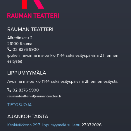
RAUMAN TEATTERI
Alfredinkatu 2
26100 Rauma
02 8376 9900
(puhelin avoinna ma-pe klo 11-14 sekä esityspäivinä 2 h ennen
esitystä)
LIPPUMYYMÄLÄ
Avoinna ma-pe klo 11-14 sekä esityspäivinä 2h ennen esitystä.
02 8376 9900
raumanteatteri(at)raumanteatteri.fi
TIETOSUOJA
AJANKOHTAISTA
Keskiviikkona 29.7. lippumyymälä suljettu
27.07.2026