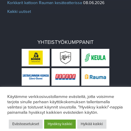
Korkkarit kattoon Rauman kesäteatterissa
08.06.2026
Kaikki uutiset
YHTEISTYÖKUMPPANIT
Käytämme verkkosivustollamme evästeitä, jotta voisimme
tarjota sinulle parhaan käyttökokemuksen tallentamalla
valintasi ja toistuvat käynnit sivustolla. "Hyväksy kaikki"-nappia
painamalla hyväksyt kaikkien evästeiden käytön.
© Rauman teatteri 2026
Evästeasetukset
Hyväksy kaikki
Hylkää kaikki
Design:
VÄRIKÄS