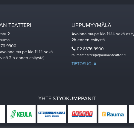
N TEATTERI
LIPPUMYYMÄLÄ
katu 2
Avoinna ma-pe klo 11-14 sekä esit
Rauma
2h ennen esitystä.
76 9900
02 8376 9900
 avoinna ma-pe klo 11-14 sekä
raumanteatteri(at)raumanteatteri.fi
ivinä 2 h ennen esitystä)
TIETOSUOJA
YHTEISTYÖKUMPPANIT