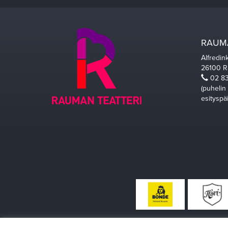
RAUMA
Alfredin
26100 
02 83
(puhelin
esityspä