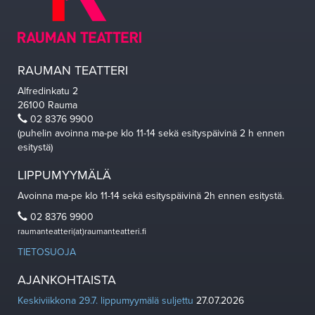
RAUMAN TEATTERI
Alfredinkatu 2
26100 Rauma
02 8376 9900
(puhelin avoinna ma-pe klo 11-14 sekä esityspäivinä 2 h ennen
esitystä)
LIPPUMYYMÄLÄ
Avoinna ma-pe klo 11-14 sekä esityspäivinä 2h ennen esitystä.
02 8376 9900
raumanteatteri(at)raumanteatteri.fi
TIETOSUOJA
AJANKOHTAISTA
Keskiviikkona 29.7. lippumyymälä suljettu
27.07.2026