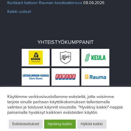
Korkkarit kattoon Rauman kesäteatterissa
08.06.2026
Kaikki uutiset
YHTEISTYÖKUMPPANIT
Käytämme verkkosivustollamme evästeitä, jotta voisimme
tarjota sinulle parhaan käyttökokemuksen tallentamalla
valintasi ja toistuvat käynnit sivustolla. "Hyväksy kaikki"-nappia
painamalla hyväksyt kaikkien evästeiden käytön.
© Rauman teatteri 2026
Evästeasetukset
Hyväksy kaikki
Hylkää kaikki
Design:
VÄRIKÄS