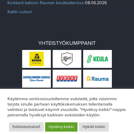
Korkkarit kattoon Rauman kesäteatterissa
08.06.2026
Kaikki uutiset
YHTEISTYÖKUMPPANIT
Käytämme verkkosivustollamme evästeitä, jotta voisimme
tarjota sinulle parhaan käyttökokemuksen tallentamalla
valintasi ja toistuvat käynnit sivustolla. "Hyväksy kaikki"-nappia
painamalla hyväksyt kaikkien evästeiden käytön.
© Rauman teatteri 2026
Evästeasetukset
Hyväksy kaikki
Hylkää kaikki
Design:
VÄRIKÄS