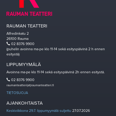
RAUMAN TEATTERI
Alfredinkatu 2
26100 Rauma
02 8376 9900
(puhelin avoinna ma-pe klo 11-14 sekä esityspäivinä 2 h ennen
esitystä)
LIPPUMYYMÄLÄ
Avoinna ma-pe klo 11-14 sekä esityspäivinä 2h ennen esitystä.
02 8376 9900
raumanteatteri(at)raumanteatteri.fi
TIETOSUOJA
AJANKOHTAISTA
Keskiviikkona 29.7. lippumyymälä suljettu
27.07.2026