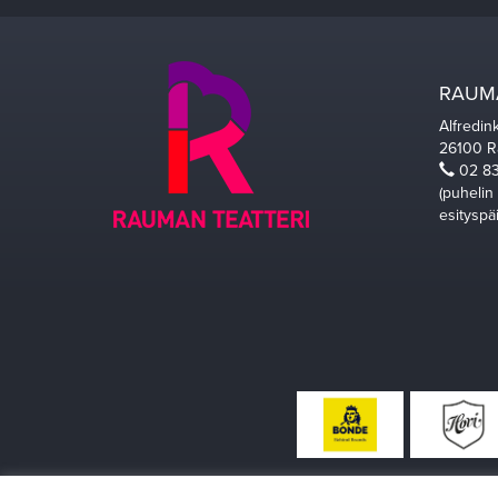
RAUMA
Alfredin
26100 
02 83
(puhelin
esityspä