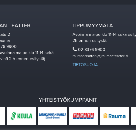
N TEATTERI
LIPPUMYYMÄLÄ
katu 2
Avoinna ma-pe klo 11-14 sekä esit
Rauma
2h ennen esitystä.
76 9900
02 8376 9900
 avoinna ma-pe klo 11-14 sekä
raumanteatteri(at)raumanteatteri.fi
ivinä 2 h ennen esitystä)
TIETOSUOJA
YHTEISTYÖKUMPPANIT