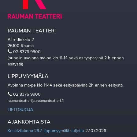
RAUMAN TEATTERI
Alfredinkatu 2
26100 Rauma
02 8376 9900
(puhelin avoinna ma-pe klo 11-14 sekä esityspäivinä 2 h ennen
esitystä)
LIPPUMYYMÄLÄ
Avoinna ma-pe klo 11-14 sekä esityspäivinä 2h ennen esitystä.
02 8376 9900
raumanteatteri(at)raumanteatteri.fi
TIETOSUOJA
AJANKOHTAISTA
Keskiviikkona 29.7. lippumyymälä suljettu
27.07.2026