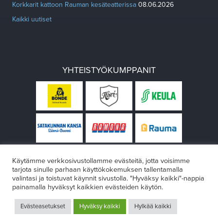
Korkkarit kattoon Rauman kesäteatterissa
08.06.2026
Kaikki uutiset
YHTEISTYÖKUMPPANIT
Käytämme verkkosivustollamme evästeitä, jotta voisimme
tarjota sinulle parhaan käyttökokemuksen tallentamalla
valintasi ja toistuvat käynnit sivustolla. "Hyväksy kaikki"-nappia
painamalla hyväksyt kaikkien evästeiden käytön.
© Rauman teatteri 2026
Evästeasetukset
Hyväksy kaikki
Hylkää kaikki
Design:
VÄRIKÄS