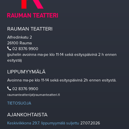
RAUMAN TEATTERI
Alfredinkatu 2
26100 Rauma
02 8376 9900
(puhelin avoinna ma-pe klo 11-14 sekä esityspäivinä 2 h ennen
esitystä)
LIPPUMYYMÄLÄ
Avoinna ma-pe klo 11-14 sekä esityspäivinä 2h ennen esitystä.
02 8376 9900
raumanteatteri(at)raumanteatteri.fi
TIETOSUOJA
AJANKOHTAISTA
Keskiviikkona 29.7. lippumyymälä suljettu
27.07.2026