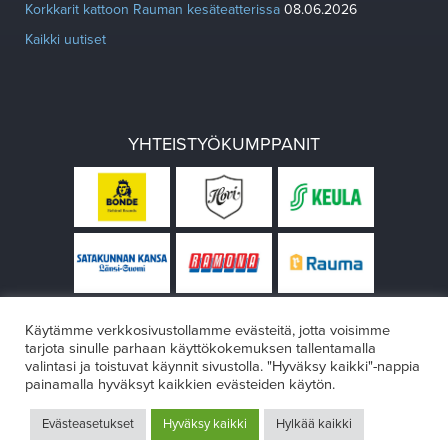
Korkkarit kattoon Rauman kesäteatterissa
08.06.2026
Kaikki uutiset
YHTEISTYÖKUMPPANIT
Käytämme verkkosivustollamme evästeitä, jotta voisimme
tarjota sinulle parhaan käyttökokemuksen tallentamalla
valintasi ja toistuvat käynnit sivustolla. "Hyväksy kaikki"-nappia
painamalla hyväksyt kaikkien evästeiden käytön.
© Rauman teatteri 2026
Evästeasetukset
Hyväksy kaikki
Hylkää kaikki
Design:
VÄRIKÄS