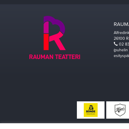
RAUMA
Alfredin
26100 
02 83
(puhelin
esityspä