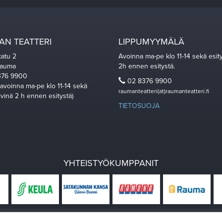
N TEATTERI
LIPPUMYYMÄLÄ
katu 2
Avoinna ma-pe klo 11-14 sekä esit
Rauma
2h ennen esitystä.
76 9900
02 8376 9900
 avoinna ma-pe klo 11-14 sekä
raumanteatteri(at)raumanteatteri.fi
ivinä 2 h ennen esitystä)
TIETOSUOJA
YHTEISTYÖKUMPPANIT