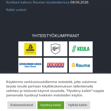
Korkkarit kattoon Rauman kesäteatterissa
08.06.2026
Kaikki uutiset
YHTEISTYÖKUMPPANIT
Käytämme verkkosivustollamme evästeitä, jotta voisimme
tarjota sinulle parhaan käyttökokemuksen tallentamalla
valintasi ja toistuvat käynnit sivustolla. "Hyväksy kaikki"-nappia
painamalla hyväksyt kaikkien evästeiden käytön.
© Rauman teatteri 2026
Evästeasetukset
Hyväksy kaikki
Hylkää kaikki
Design:
VÄRIKÄS