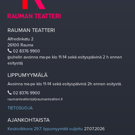
RAUMAN TEATTERI
Alfredinkatu 2
26100 Rauma
02 8376 9900
(puhelin avoinna ma-pe klo 11-14 sekä esityspäivinä 2 h ennen
esitystä)
LIPPUMYYMÄLÄ
Avoinna ma-pe klo 11-14 sekä esityspäivinä 2h ennen esitystä.
02 8376 9900
raumanteatteri(at)raumanteatteri.fi
TIETOSUOJA
AJANKOHTAISTA
Keskiviikkona 29.7. lippumyymälä suljettu
27.07.2026