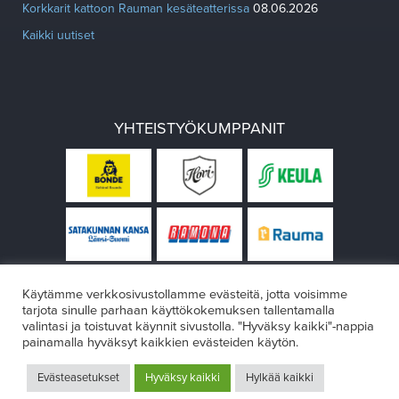
Korkkarit kattoon Rauman kesäteatterissa
08.06.2026
Kaikki uutiset
YHTEISTYÖKUMPPANIT
Käytämme verkkosivustollamme evästeitä, jotta voisimme
tarjota sinulle parhaan käyttökokemuksen tallentamalla
valintasi ja toistuvat käynnit sivustolla. "Hyväksy kaikki"-nappia
painamalla hyväksyt kaikkien evästeiden käytön.
© Rauman teatteri 2026
Evästeasetukset
Hyväksy kaikki
Hylkää kaikki
Design:
VÄRIKÄS