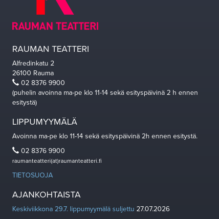
RAUMAN TEATTERI
Alfredinkatu 2
26100 Rauma
02 8376 9900
(puhelin avoinna ma-pe klo 11-14 sekä esityspäivinä 2 h ennen
esitystä)
LIPPUMYYMÄLÄ
Avoinna ma-pe klo 11-14 sekä esityspäivinä 2h ennen esitystä.
02 8376 9900
raumanteatteri(at)raumanteatteri.fi
TIETOSUOJA
AJANKOHTAISTA
Keskiviikkona 29.7. lippumyymälä suljettu
27.07.2026