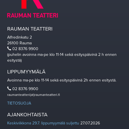
RAUMAN TEATTERI
Alfredinkatu 2
26100 Rauma
02 8376 9900
(puhelin avoinna ma-pe klo 11-14 sekä esityspäivinä 2 h ennen
esitystä)
LIPPUMYYMÄLÄ
Avoinna ma-pe klo 11-14 sekä esityspäivinä 2h ennen esitystä.
02 8376 9900
raumanteatteri(at)raumanteatteri.fi
TIETOSUOJA
AJANKOHTAISTA
Keskiviikkona 29.7. lippumyymälä suljettu
27.07.2026