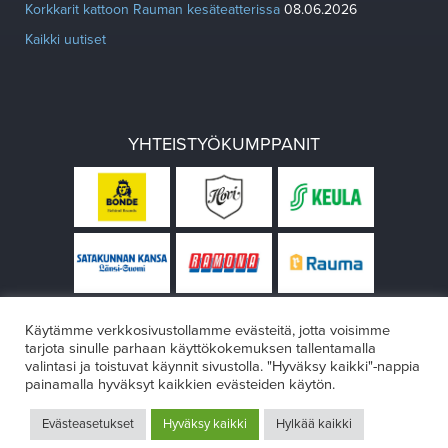
Korkkarit kattoon Rauman kesäteatterissa
08.06.2026
Kaikki uutiset
YHTEISTYÖKUMPPANIT
Käytämme verkkosivustollamme evästeitä, jotta voisimme
tarjota sinulle parhaan käyttökokemuksen tallentamalla
valintasi ja toistuvat käynnit sivustolla. "Hyväksy kaikki"-nappia
painamalla hyväksyt kaikkien evästeiden käytön.
© Rauman teatteri 2026
Evästeasetukset
Hyväksy kaikki
Hylkää kaikki
Design:
VÄRIKÄS