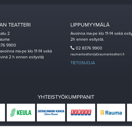
N TEATTERI
LIPPUMYYMÄLÄ
katu 2
Avoinna ma-pe klo 11-14 sekä esit
Rauma
2h ennen esitystä.
76 9900
02 8376 9900
 avoinna ma-pe klo 11-14 sekä
raumanteatteri(at)raumanteatteri.fi
ivinä 2 h ennen esitystä)
TIETOSUOJA
YHTEISTYÖKUMPPANIT