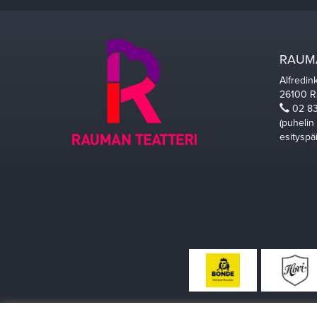
RAUMA
Alfredin
26100 
02 83
(puhelin
esityspä