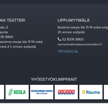
N TEATTERI
LIPPUMYYMÄLÄ
katu 2
Avoinna ma-pe klo 11-14 sekä esit
Rauma
2h ennen esitystä.
76 9900
02 8376 9900
 avoinna ma-pe klo 11-14 sekä
raumanteatteri(at)raumanteatteri.fi
ivinä 2 h ennen esitystä)
TIETOSUOJA
YHTEISTYÖKUMPPANIT