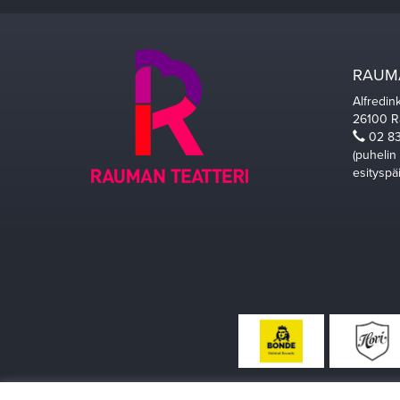
RAUMA
Alfredin
26100 
02 83
(puhelin
esityspä