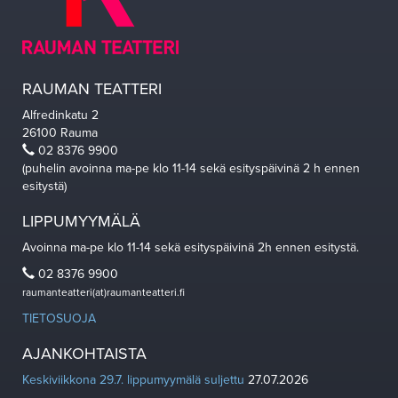
RAUMAN TEATTERI
Alfredinkatu 2
26100 Rauma
02 8376 9900
(puhelin avoinna ma-pe klo 11-14 sekä esityspäivinä 2 h ennen
esitystä)
LIPPUMYYMÄLÄ
Avoinna ma-pe klo 11-14 sekä esityspäivinä 2h ennen esitystä.
02 8376 9900
raumanteatteri(at)raumanteatteri.fi
TIETOSUOJA
AJANKOHTAISTA
Keskiviikkona 29.7. lippumyymälä suljettu
27.07.2026