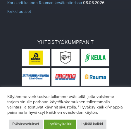
Korkkarit kattoon Rauman kesäteatterissa
08.06.2026
Kaikki uutiset
YHTEISTYÖKUMPPANIT
Käytämme verkkosivustollamme evästeitä, jotta voisimme
tarjota sinulle parhaan käyttökokemuksen tallentamalla
valintasi ja toistuvat käynnit sivustolla. "Hyväksy kaikki"-nappia
painamalla hyväksyt kaikkien evästeiden käytön.
© Rauman teatteri 2026
Evästeasetukset
Hyväksy kaikki
Hylkää kaikki
Design:
VÄRIKÄS