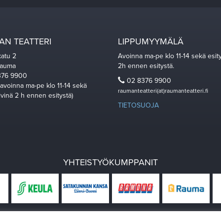
N TEATTERI
LIPPUMYYMÄLÄ
katu 2
Avoinna ma-pe klo 11-14 sekä esit
Rauma
2h ennen esitystä.
76 9900
02 8376 9900
 avoinna ma-pe klo 11-14 sekä
raumanteatteri(at)raumanteatteri.fi
ivinä 2 h ennen esitystä)
TIETOSUOJA
YHTEISTYÖKUMPPANIT