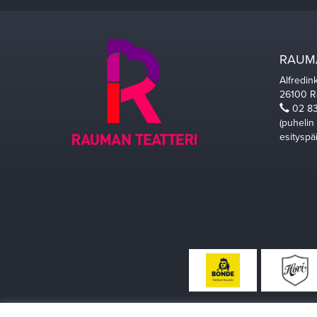
RAUMA
Alfredin
26100 
02 83
(puhelin
esityspä