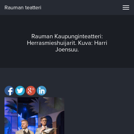
Rauman teatteri
Navi
Rauman Kaupunginteatteri:
Herrasmieshuijarit. Kuva: Harri
Joensuu.