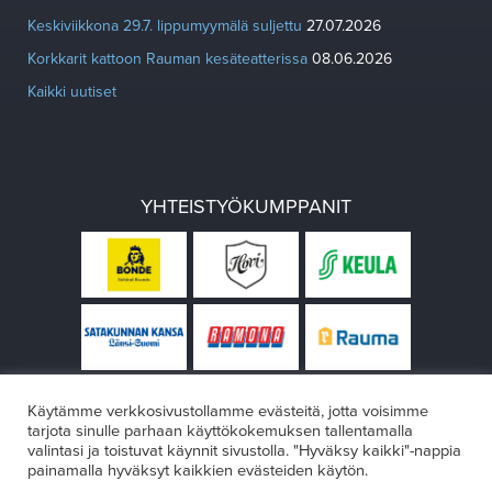
Keskiviikkona 29.7. lippumyymälä suljettu
27.07.2026
Korkkarit kattoon Rauman kesäteatterissa
08.06.2026
Kaikki uutiset
YHTEISTYÖKUMPPANIT
Käytämme verkkosivustollamme evästeitä, jotta voisimme
tarjota sinulle parhaan käyttökokemuksen tallentamalla
valintasi ja toistuvat käynnit sivustolla. "Hyväksy kaikki"-nappia
painamalla hyväksyt kaikkien evästeiden käytön.