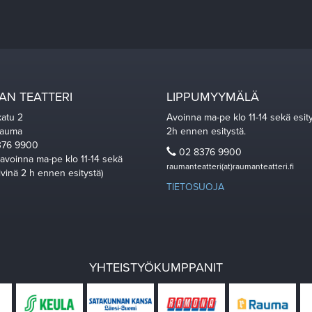
N TEATTERI
LIPPUMYYMÄLÄ
katu 2
Avoinna ma-pe klo 11-14 sekä esit
Rauma
2h ennen esitystä.
76 9900
02 8376 9900
 avoinna ma-pe klo 11-14 sekä
raumanteatteri(at)raumanteatteri.fi
ivinä 2 h ennen esitystä)
TIETOSUOJA
YHTEISTYÖKUMPPANIT