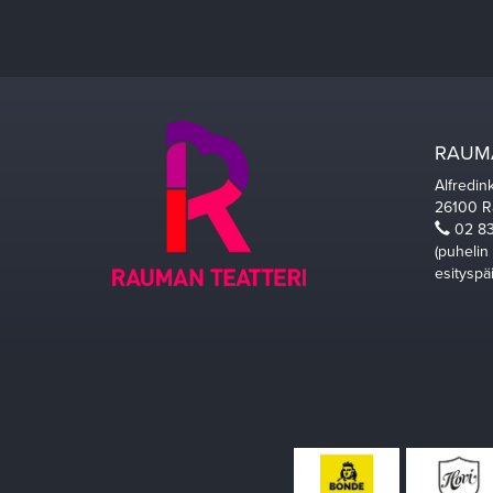
RAUMA
Alfredin
26100 
02 83
(puhelin
esityspä