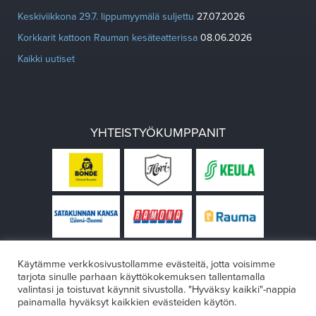
Keskiviikkona 29.7. lippumyymälä suljettu
27.07.2026
Korkkarit kattoon Rauman kesäteatterissa
08.06.2026
Kaikki uutiset
YHTEISTYÖKUMPPANIT
Käytämme verkkosivustollamme evästeitä, jotta voisimme
tarjota sinulle parhaan käyttökokemuksen tallentamalla
valintasi ja toistuvat käynnit sivustolla. "Hyväksy kaikki"-nappia
painamalla hyväksyt kaikkien evästeiden käytön.