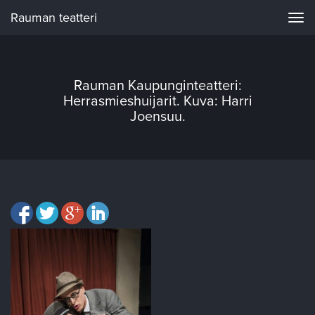
Rauman teatteri
Navi
Rauman Kaupunginteatteri:
Herrasmieshuijarit. Kuva: Harri
Joensuu.