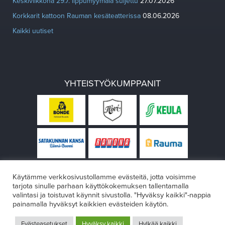
Keskiviikkona 29.7. lippumyymälä suljettu
27.07.2026
Korkkarit kattoon Rauman kesäteatterissa
08.06.2026
Kaikki uutiset
YHTEISTYÖKUMPPANIT
Käytämme verkkosivustollamme evästeitä, jotta voisimme
tarjota sinulle parhaan käyttökokemuksen tallentamalla
valintasi ja toistuvat käynnit sivustolla. "Hyväksy kaikki"-nappia
painamalla hyväksyt kaikkien evästeiden käytön.
© Rauman teatteri 2026
Evästeasetukset
Hyväksy kaikki
Hylkää kaikki