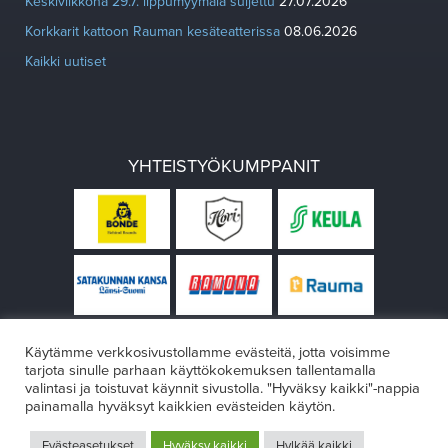
Keskiviikkona 29.7. lippumyymälä suljettu
27.07.2026
Korkkarit kattoon Rauman kesäteatterissa
08.06.2026
Kaikki uutiset
YHTEISTYÖKUMPPANIT
Käytämme verkkosivustollamme evästeitä, jotta voisimme
tarjota sinulle parhaan käyttökokemuksen tallentamalla
valintasi ja toistuvat käynnit sivustolla. "Hyväksy kaikki"-nappia
painamalla hyväksyt kaikkien evästeiden käytön.
© Rauman teatteri 2026
Evästeasetukset
Hyväksy kaikki
Hylkää kaikki