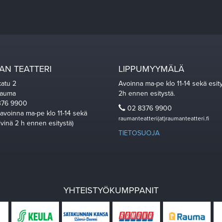
N TEATTERI
LIPPUMYYMÄLÄ
katu 2
Avoinna ma-pe klo 11-14 sekä esit
Rauma
2h ennen esitystä.
76 9900
02 8376 9900
 avoinna ma-pe klo 11-14 sekä
raumanteatteri(at)raumanteatteri.fi
ivinä 2 h ennen esitystä)
TIETOSUOJA
YHTEISTYÖKUMPPANIT