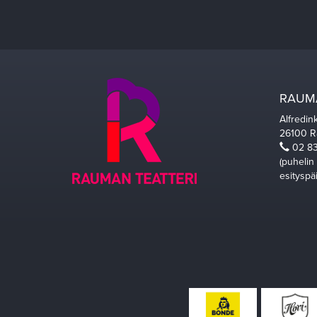
RAUMA
Alfredin
26100 
02 83
(puhelin
esityspä