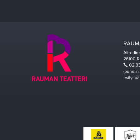
RAUMA
Alfredin
26100 
02 83
(puhelin
esityspä