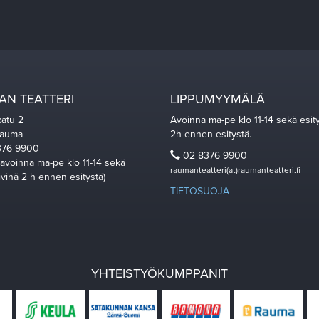
N TEATTERI
LIPPUMYYMÄLÄ
katu 2
Avoinna ma-pe klo 11-14 sekä esit
Rauma
2h ennen esitystä.
76 9900
02 8376 9900
 avoinna ma-pe klo 11-14 sekä
raumanteatteri(at)raumanteatteri.fi
ivinä 2 h ennen esitystä)
TIETOSUOJA
YHTEISTYÖKUMPPANIT