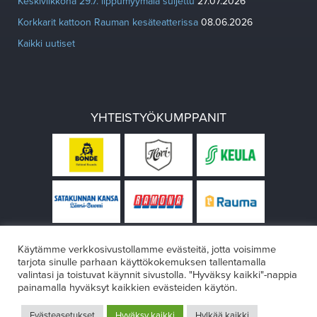
Keskiviikkona 29.7. lippumyymälä suljettu
27.07.2026
Korkkarit kattoon Rauman kesäteatterissa
08.06.2026
Kaikki uutiset
YHTEISTYÖKUMPPANIT
Käytämme verkkosivustollamme evästeitä, jotta voisimme
tarjota sinulle parhaan käyttökokemuksen tallentamalla
valintasi ja toistuvat käynnit sivustolla. "Hyväksy kaikki"-nappia
painamalla hyväksyt kaikkien evästeiden käytön.
© Rauman teatteri 2026
Evästeasetukset
Hyväksy kaikki
Hylkää kaikki