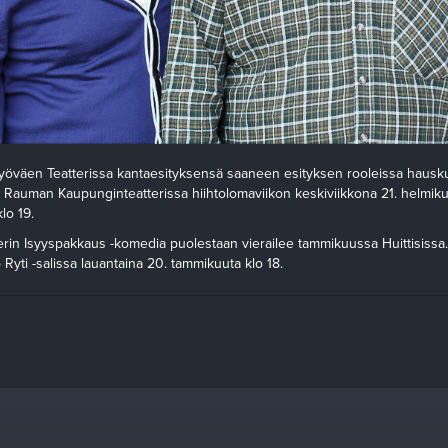
öväen Teatterissa kantaesityksensä saaneen esityksen rooleissa hausku
Rauman Kaupunginteatterissa hiihtolomaviikon keskiviikkona 21. helmikuut
lo 19.
in Isyyspakkaus -komedia puolestaan vierailee tammikuussa Huittisissa
Ryti -salissa lauantaina 20. tammikuuta klo 18.