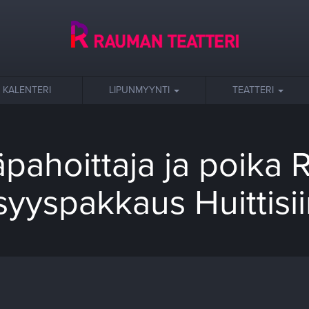
KALENTERI
LIPUNMYYNTI
TEATTERI
pahoittaja ja poika 
syyspakkaus Huittisi