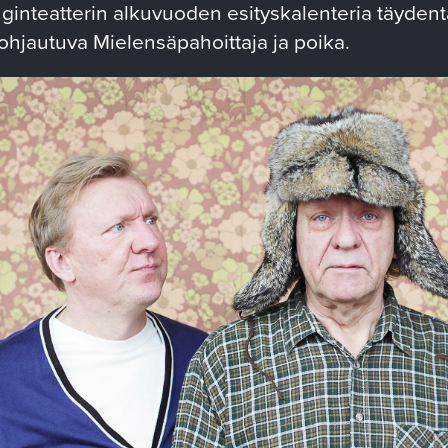
nteatterin alkuvuoden esityskalenteria täyden
ohjautuva Mielensäpahoittaja ja poika.