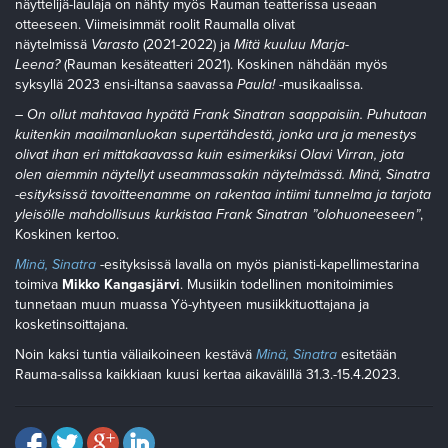
näyttelijä-laulaja on nähty myös Rauman teatterissa useaan
otteeseen. Viimeisimmät roolit Raumalla olivat
näytelmissä
Varasto
(2021-2022) ja
Mitä kuuluu Marja-
Leena?
(Rauman kesäteatteri 2021). Koskinen nähdään myös
syksyllä 2023 ensi-iltansa saavassa
Paula!
-musikaalissa.
– On ollut mahtavaa hypätä Frank Sinatran saappaisiin. Puhutaan
kuitenkin maailmanluokan supertähdestä, jonka ura ja menestys
olivat ihan eri mittakaavassa kuin esimerkiksi Olavi Virran, jota
olen aiemmin näytellyt useammassakin näytelmässä. Minä, Sinatra
-esityksissä tavoitteenamme on rakentaa intiimi tunnelma ja tarjota
yleisölle mahdollisuus kurkistaa Frank Sinatran ”olohuoneeseen”
,
Koskinen kertoo.
Minä, Sinatra
-esityksissä lavalla on myös pianisti-kapellimestarina
toimiva
Mikko Kangasjärvi
. Musiikin todellinen monitoimimies
tunnetaan muun muassa Yö-yhtyeen musiikkituottajana ja
kosketinsoittajana.
Noin kaksi tuntia väliaikoineen kestävä
Minä, Sinatra
esitetään
Rauma-salissa kaikkiaan kuusi kertaa aikavälillä 31.3.-15.4.2023.