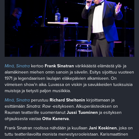
Minä, Sinatra
kertoo
Frank Sinatran
värikkäästä elämästä ylä- ja
alamäkineen miehen omin sanoin ja sävelin. Esitys sijoittuu vuoteen
1971 ja legendaarisen laulajan eläkepäivien alkamiseen. On
viimeisen show’n aika. Luvassa on viskin ja savukkeiden tuoksuisia
muistoja ja tietysti paljon musiikkia.
Minä, Sinatra
perustuu
Richard Sheltonin
kirjoittamaan ja
esittämään
Sinatra: Raw
-esitykseen. Alkuperäisteoksen on
Rauman teatterille suomentanut
Jussi Tuominen
ja esityksen
ohjauksesta vastaa
Otto Kanerva
.
Frank Sinatran roolissa nähdään ja kuullaan
Jani Koskinen
, joka on
tuttu teatterilavoilta monista menestysrooleistaan. Karismaattinen