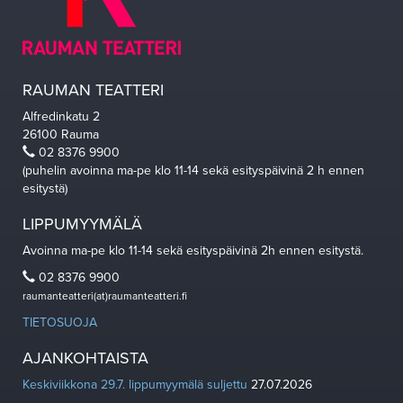
RAUMAN TEATTERI
Alfredinkatu 2
26100 Rauma
02 8376 9900
(puhelin avoinna ma-pe klo 11-14 sekä esityspäivinä 2 h ennen
esitystä)
LIPPUMYYMÄLÄ
Avoinna ma-pe klo 11-14 sekä esityspäivinä 2h ennen esitystä.
02 8376 9900
raumanteatteri(at)raumanteatteri.fi
TIETOSUOJA
AJANKOHTAISTA
Keskiviikkona 29.7. lippumyymälä suljettu
27.07.2026