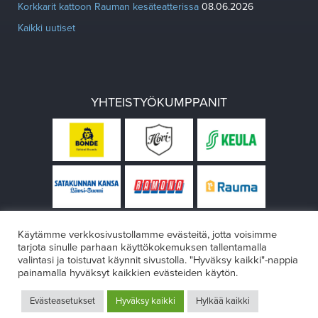
Korkkarit kattoon Rauman kesäteatterissa
08.06.2026
Kaikki uutiset
YHTEISTYÖKUMPPANIT
Käytämme verkkosivustollamme evästeitä, jotta voisimme
tarjota sinulle parhaan käyttökokemuksen tallentamalla
valintasi ja toistuvat käynnit sivustolla. "Hyväksy kaikki"-nappia
painamalla hyväksyt kaikkien evästeiden käytön.
© Rauman teatteri 2026
Evästeasetukset
Hyväksy kaikki
Hylkää kaikki
Design:
VÄRIKÄS